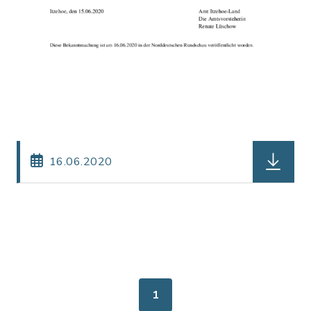
herunterl
16.06.2020
1