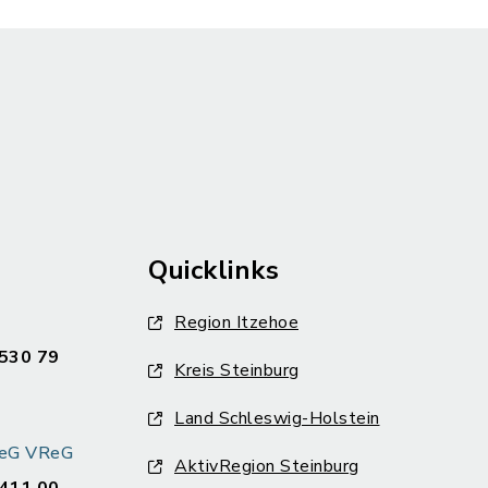
Quicklinks
Region Itzehoe
530 79
Kreis Steinburg
Land Schleswig-Holstein
k eG VReG
AktivRegion Steinburg
411 00