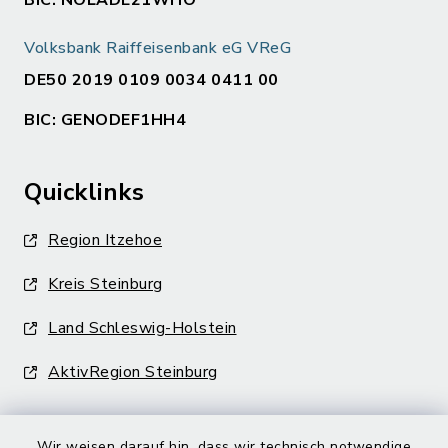
BIC: NOLADE21WHO
Volksbank Raiffeisenbank eG VReG
DE50 2019 0109 0034 0411 00
BIC: GENODEF1HH4
Quicklinks
Region Itzehoe
Kreis Steinburg
Land Schleswig-Holstein
AktivRegion Steinburg
Wir weisen darauf hin, dass wir technisch notwendige