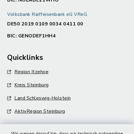
BIC: NOLADE21WHO
Volksbank Raiffeisenbank eG VReG
DE50 2019 0109 0034 0411 00
BIC: GENODEF1HH4
Quicklinks
Region Itzehoe
Kreis Steinburg
Land Schleswig-Holstein
AktivRegion Steinburg
Wir weisen darauf hin, dass wir technisch notwendige