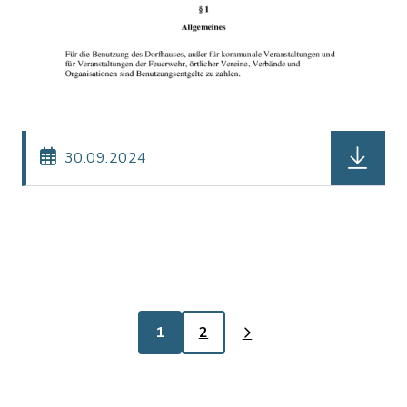
herunterl
30.09.2024
1
2