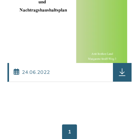
herunterl
24.06.2022
1