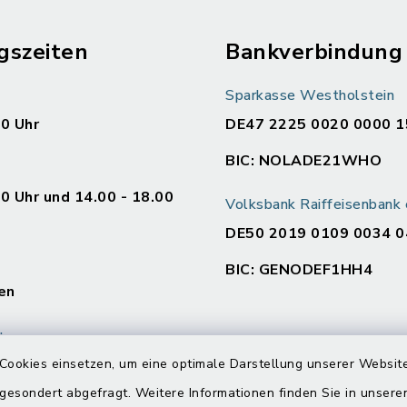
gszeiten
Bankverbindung
Sparkasse Westholstein
00 Uhr
DE47 2225 0020 0000 1
BIC: NOLADE21WHO
00 Uhr und 14.00 - 18.00
Volksbank Raiffeisenban
DE50 2019 0109 0034 0
BIC: GENODEF1HH4
en
:
00 Uhr und 14.00 - 16.00
Cookies einsetzen, um eine optimale Darstellung unserer Website
 gesondert abgefragt. Weitere Informationen finden Sie in unser