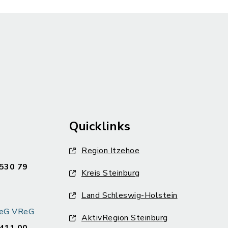
Quicklinks
Region Itzehoe
530 79
Kreis Steinburg
Land Schleswig-Holstein
k eG VReG
AktivRegion Steinburg
411 00