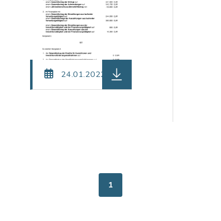
einame: be_99_-_Silzen_-_Haushaltssatzung_2023.pd
herunterladen (Dateiname: 
24.01.2022
1