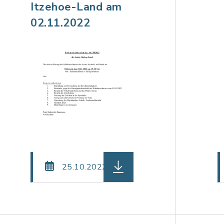
Itzehoe-Land am
02.11.2022
den (Dateiname: be_71_-_Amt_-_Sitzung_des_Kinder
herunterladen (Dateiname:
25.10.2022