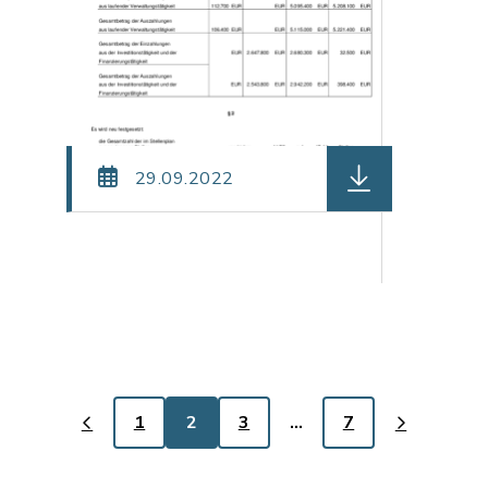
en (Dateiname: be_66_-_Amt_-_Einladung_Feuerschu
herunterladen (D
29.09.2022
1
2
3
…
7