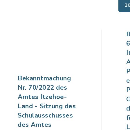
2
B
6
I
A
P
Bekanntmachung
e
Nr. 70/2022 des
P
Amtes Itzehoe-
G
Land - Sitzung des
d
Schulausschusses
f
des Amtes
L