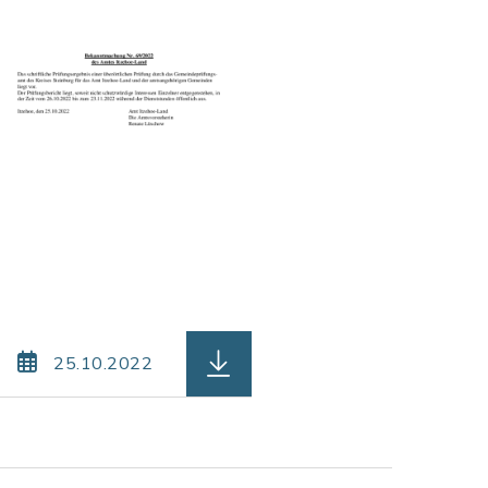
gartenausschusses_am_07112022.pdf, Dateierweite
 be_70_-_Amt_-_Sitzung_des_Schulausschusses_am_0
herunterladen (Dateiname: be_
25.10.2022