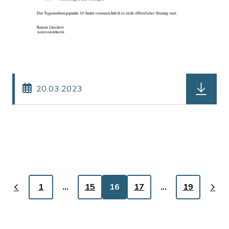
herunter
20.03.2023
1
…
15
16
17
…
19