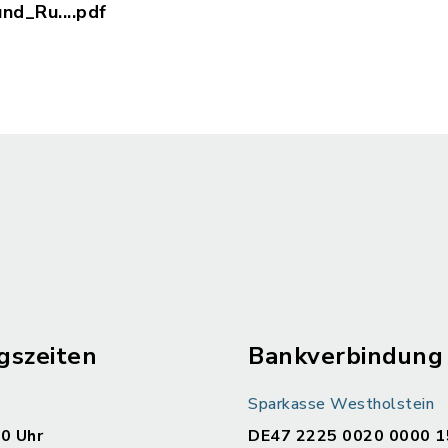
nd_Ru....pdf
er_Vorder-_und_Rueckseite.pdf, Dateierweiterung
gszeiten
Bankverbindung
Sparkasse Westholstein
00 Uhr
DE47 2225 0020 0000 1