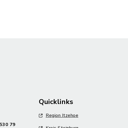
: pdf, Dateigröße: 2,52 MB)
Quicklinks
Region Itzehoe
530 79