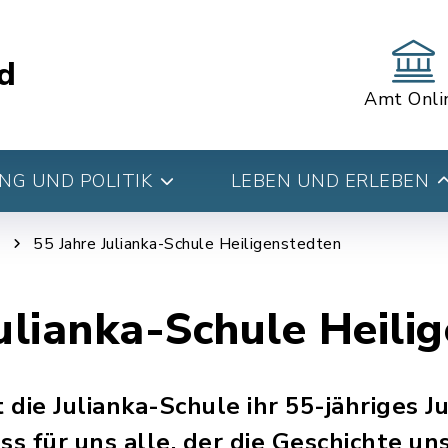
d
Amt Onli
G UND POLITIK
LEBEN UND ERLEBEN
g
55 Jahre Julianka-Schule Heiligenstedten
ulianka-Schule Heili
 die Julianka-Schule ihr 55-jähriges Ju
 für uns alle, der die Geschichte uns