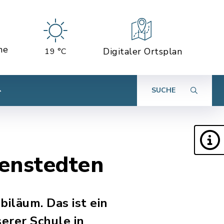
ne
Digitaler Ortsplan
19 °C
SUCHE
genstedten
biläum. Das ist ein
erer Schule in