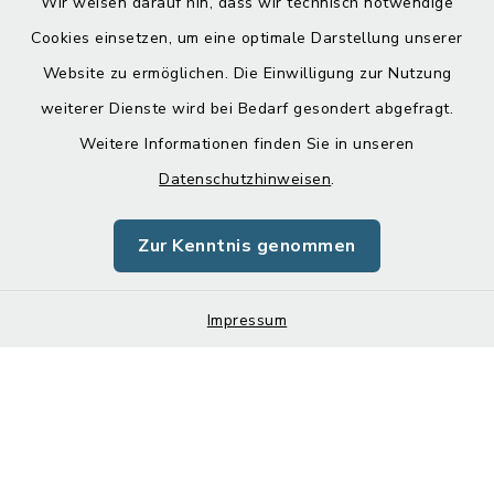
Wir weisen darauf hin, dass wir technisch notwendige
Cookies einsetzen, um eine optimale Darstellung unserer
Website zu ermöglichen. Die Einwilligung zur Nutzung
Kontakt
weiterer Dienste wird bei Bedarf gesondert abgefragt.
Weitere Informationen finden Sie in unseren
Barrierefreiheit
Datenschutzhinweisen
.
Datenschutz
Zur Kenntnis genommen
Impressum
Impressum
Sitemap
Cookie-Einstellungen