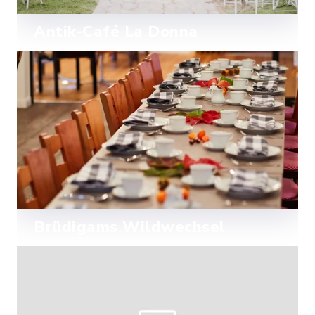
Antik-Café La Donna
Das charmante Antik Café La Donna in
Schlotfeld bietet die perfekte
Atmosphäre für Ihre standesamtliche
Mehr lesen
Trauung in stilvollem Ambiente.
Brüdigams Wildwechsel
Brüdigams Wildwechsel in Kaaks bietet
eine einzigartige Kulisse für Ihre
standesamtliche Trauung im
Mehr lesen