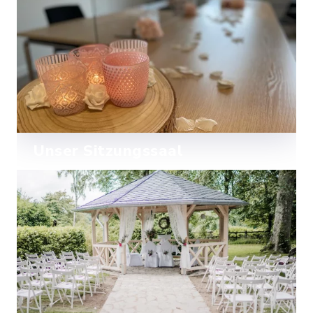
unvergessliche Hochzeitsmomente.
Mehr lesen
Unser Sitzungssaal
Unser stilvoller und geräumiger
Sitzungssaal im Standesamt Itzehoe-
Land bietet die ideale Kulisse für Ihre
Mehr lesen
standesamtliche Trauung.