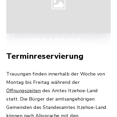
besonderen Rahmen.
Landsitzhotel Peterhof
Ein 400 Jahre alter reetgedeckter Hof
Terminreservierung
bietet Ihnen eine unvergessliche Kulisse
für Ihren besonderen Tag.
Mehr lesen
Trauungen finden innerhalb der Woche von
Montag bis Freitag während der
Öffnungszeiten
des Amtes Itzehoe-Land
statt. Die Bürger der amtsangehörigen
Gemeinden des Standesamtes Itzehoe-Land
können nach Absprache mit den