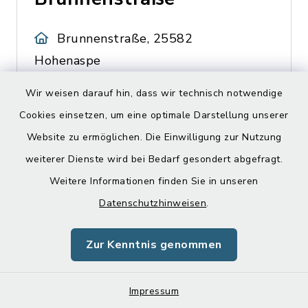
Brunnenstraße, 25582
Hohenaspe
Spielplatz zwischen
Wir weisen darauf hin, dass wir technisch notwendige
Brunnenstraße 16 u. 20
Cookies einsetzen, um eine optimale Darstellung unserer
Website zu ermöglichen. Die Einwilligung zur Nutzung
weiterer Dienste wird bei Bedarf gesondert abgefragt.
Hohenaspe -
Weitere Informationen finden Sie in unseren
Feuerwehrmusikzug
Datenschutzhinweisen
.
Leitung
Zur Kenntnis genommen
Am Sportplatz 24, 25582
Hohenaspe
Impressum