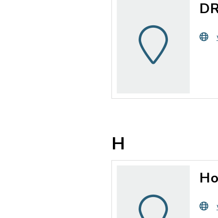
DR
H
Ho