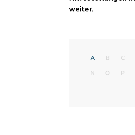
weiter.
A
B
C
N
O
P