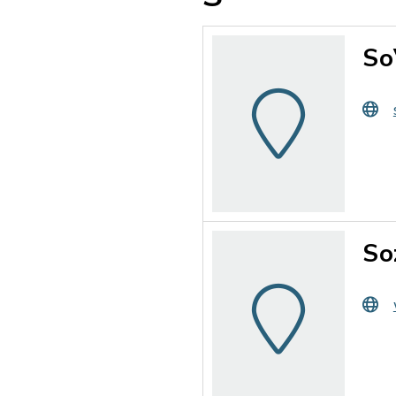
So
So