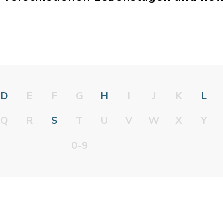
D
E
F
G
H
I
J
K
L
Q
R
S
T
U
V
W
X
Y
0-9