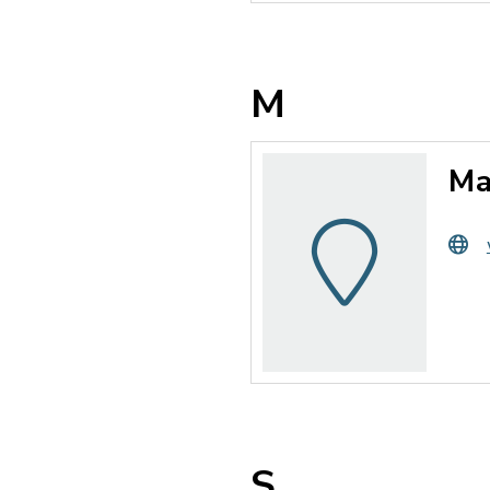
M
Ma
S