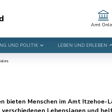
d
Amt Onli
G UND POLITIK
LEBEN UND ERLEBEN
iales
gen bieten Menschen im Amt Itzehoe-
n verschiedenen Lebenslagen und hel