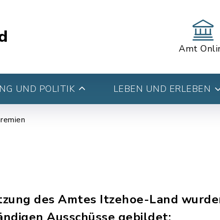
d
Amt Onli
G UND POLITIK
LEBEN UND ERLEBEN
remien
tzung des Amtes Itzehoe-Land wurde
ändigen Ausschüsse gebildet: