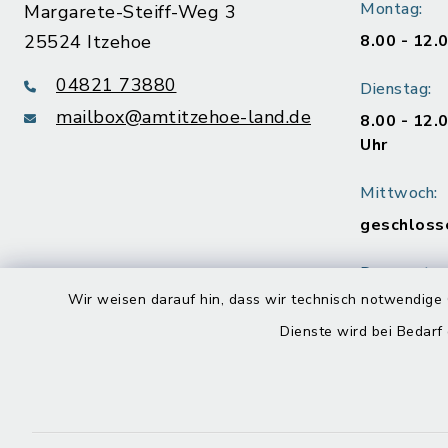
Montag:
Margarete-Steiff-Weg 3
25524 Itzehoe
8.00 - 12.
04821 73880
Dienstag:
mailbox@amtitzehoe-land.de
8.00 - 12.
Uhr
Mittwoch:
geschloss
Donnerstag
Wir weisen darauf hin, dass wir technisch notwendige 
8.00 - 12.
Uhr
Dienste wird bei Bedarf
Freitag:
8.00 - 12.