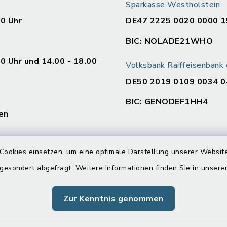
Sparkasse Westholstein
00 Uhr
DE47 2225 0020 0000 1
BIC: NOLADE21WHO
00 Uhr und 14.00 - 18.00
Volksbank Raiffeisenban
DE50 2019 0109 0034 0
BIC: GENODEF1HH4
en
:
Cookies einsetzen, um eine optimale Darstellung unserer Website
00 Uhr und 14.00 - 16.00
 gesondert abgefragt. Weitere Informationen finden Sie in unser
Zur Kenntnis genommen
00 Uhr