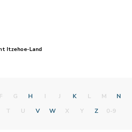
mt Itzehoe-Land
lefonliste_Amt_extern_ab_24_03_2026.pdf, Datei
F
G
H
I
J
K
L
M
N
T
U
V
W
X
Y
Z
0-9