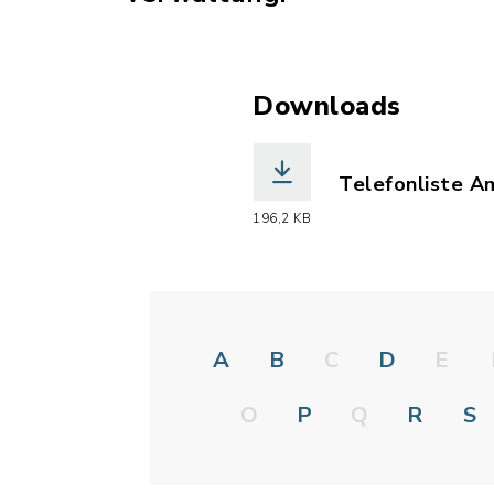
Downloads
Telefonliste A
(Dateiname: Te
196,2 KB
A
B
C
D
E
O
P
Q
R
S