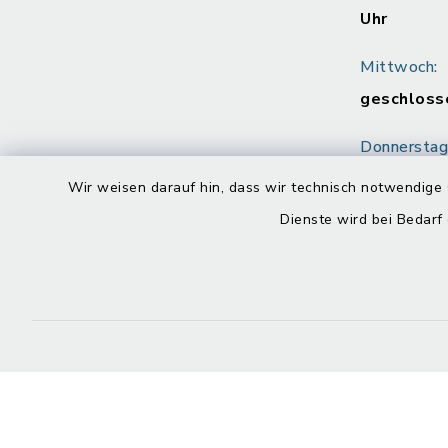
Uhr
Mittwoch:
geschloss
Donnerstag
8.00 - 12.
Wir weisen darauf hin, dass wir technisch notwendige 
Uhr
Dienste wird bei Bedarf
Freitag:
8.00 - 12.
Kontakt
Barrierefreiheit
Datenschutz