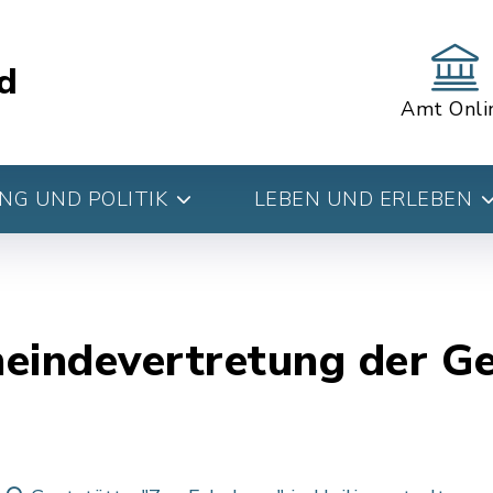
d
Amt Onli
G UND POLITIK
LEBEN UND ERLEBEN
meindevertretung der G