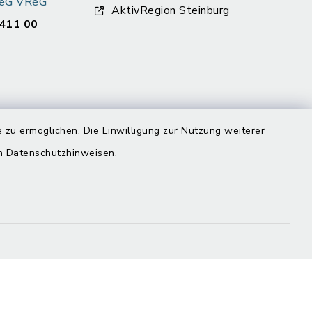
k eG VReG
AktivRegion Steinburg
411 00
 zu ermöglichen. Die Einwilligung zur Nutzung weiterer
en
Datenschutzhinweisen
.