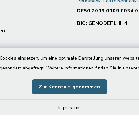
Volksbank Raiffeisenban
DE50 2019 0109 0034 0
BIC: GENODEF1HH4
en
:
00 Uhr und 14.00 - 16.00
Cookies einsetzen, um eine optimale Darstellung unserer Website
 gesondert abgefragt. Weitere Informationen finden Sie in unser
Zur Kenntnis genommen
00 Uhr
Impressum
Impressum
Sitemap
Cookie-Einstellungen