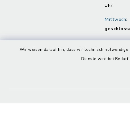
Uhr
Mittwoch:
geschloss
Donnerstag
Wir weisen darauf hin, dass wir technisch notwendige 
8.00 - 12.
Uhr
Dienste wird bei Bedarf
Freitag:
8.00 - 12.
Kontakt
Barrierefreiheit
Datenschutz