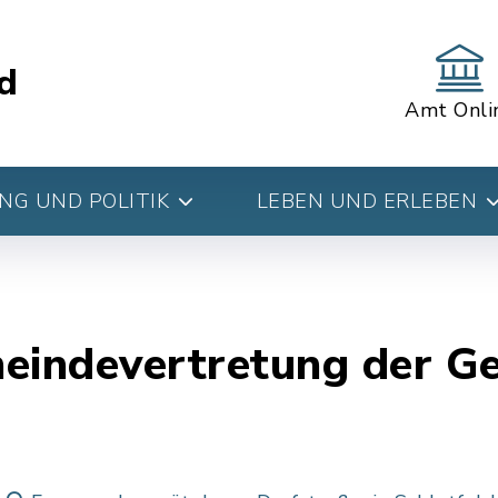
d
Amt Onli
G UND POLITIK
LEBEN UND ERLEBEN
meindevertretung der G