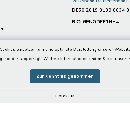
Volksbank Raiffeisenban
DE50 2019 0109 0034 0
BIC: GENODEF1HH4
en
:
Cookies einsetzen, um eine optimale Darstellung unserer Website
00 Uhr und 14.00 - 16.00
 gesondert abgefragt. Weitere Informationen finden Sie in unser
Zur Kenntnis genommen
00 Uhr
Impressum
Impressum
Sitemap
Cookie-Einstellungen