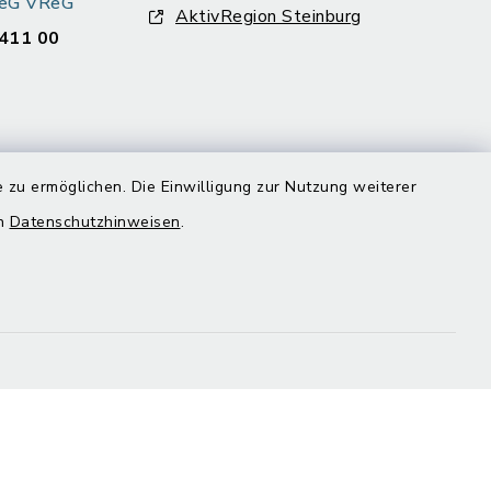
k eG VReG
AktivRegion Steinburg
411 00
 zu ermöglichen. Die Einwilligung zur Nutzung weiterer
en
Datenschutzhinweisen
.