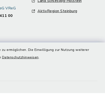
Land Schleswig-Holstein
k eG VReG
AktivRegion Steinburg
411 00
 zu ermöglichen. Die Einwilligung zur Nutzung weiterer
en
Datenschutzhinweisen
.