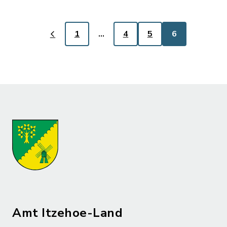
1
…
4
5
6
Amt Itzehoe-Land