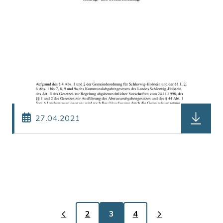
herunterl
27.04.2021
2
3
4