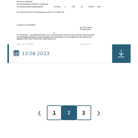
herunterl
13.06.2023
1
2
3