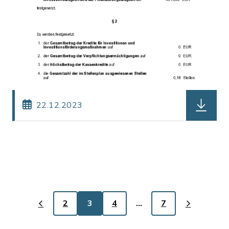
herunterl
22.12.2023
2
3
4
…
7