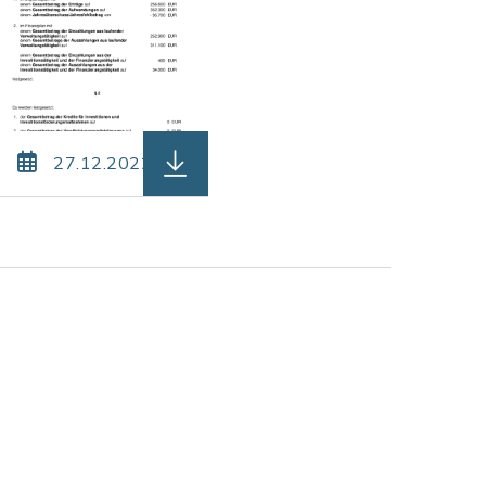
lzen.pdf, Dateierweiterung: pdf, Dateigröße: 268
be-55_Abbrennverbot_2023.pdf, Dateierweiterung: 
herunterladen (Dateiname: be_99_-_
27.12.2022