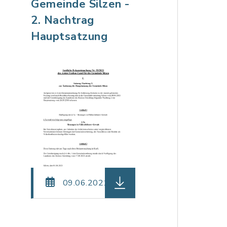
Gemeinde Silzen -
2. Nachtrag
Hauptsatzung
einame: be_04_-_Silzen_-_Haushaltssatzung_2022.pd
herunterladen (Dateiname: 
09.06.2021