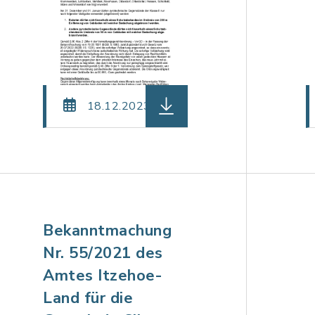
teiname: be-68_Bekanntmachung_Haushaltssatzung_Si
herunterladen (Dateiname: 
18.12.2023
Bekanntmachung
Nr. 55/2021 des
Amtes Itzehoe-
Land für die