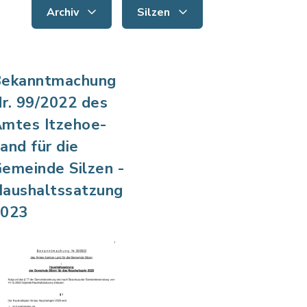
Archiv
Silzen
ekanntmachung
r. 99/2022 des
mtes Itzehoe-
and für die
emeinde Silzen -
aushaltssatzung
2023