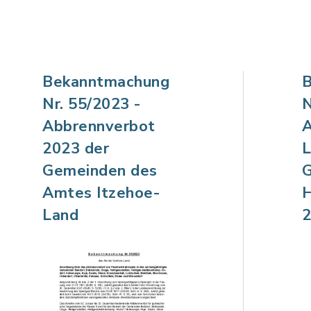
Bekanntmachung
B
Nr. 55/2023 -
N
Abbrennverbot
A
2023 der
L
Gemeinden des
G
Amtes Itzehoe-
H
Land