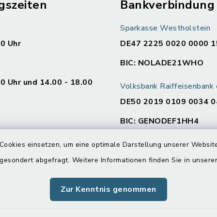
gszeiten
Bankverbindung
Sparkasse Westholstein
00 Uhr
DE47 2225 0020 0000 1
BIC: NOLADE21WHO
00 Uhr und 14.00 - 18.00
Volksbank Raiffeisenban
DE50 2019 0109 0034 0
BIC: GENODEF1HH4
en
Cookies einsetzen, um eine optimale Darstellung unserer Website
:
 gesondert abgefragt. Weitere Informationen finden Sie in unser
00 Uhr und 14.00 - 16.00
Zur Kenntnis genommen