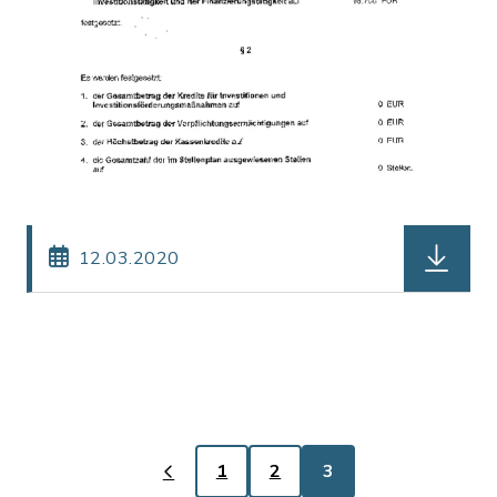
herunterl
12.03.2020
1
2
3