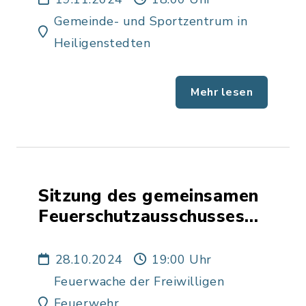
Gemeinde- und Sportzentrum in
Heiligenstedten
Mehr lesen
Sitzung des gemeinsamen
Feuerschutzausschusses
der Gemeinden
Heiligenstedten und
28.10.2024
19:00 Uhr
Bekmünde
Feuerwache der Freiwilligen
Feuerwehr