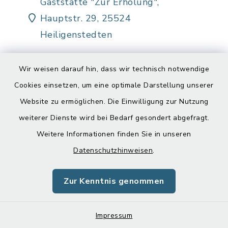
Gaststätte "Zur Erholung",
Hauptstr. 29, 25524
Heiligenstedten
Wir weisen darauf hin, dass wir technisch notwendige
Mehr lesen
Cookies einsetzen, um eine optimale Darstellung unserer
Website zu ermöglichen. Die Einwilligung zur Nutzung
weiterer Dienste wird bei Bedarf gesondert abgefragt.
Weitere Informationen finden Sie in unseren
Sitzung des
Datenschutzhinweisen
.
Rechnungsprüfungsausschusse
der Gemeinde
Zur Kenntnis genommen
Krummendiek
03.09.2024
16:30 Uhr
Besprechungsraum des Amtes
Impressum