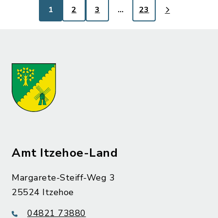
1
2
3
…
23
Amt Itzehoe-Land
Margarete-Steiff-Weg 3
25524 Itzehoe
04821 73880