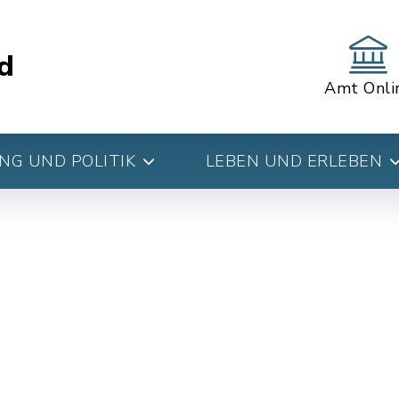
d
Amt Onli
G UND POLITIK
LEBEN UND ERLEBEN