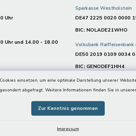
Sparkasse Westholstein
00 Uhr
DE47 2225 0020 0000 1
BIC: NOLADE21WHO
00 Uhr und 14.00 - 18.00
Volksbank Raiffeisenban
DE50 2019 0109 0034 0
BIC: GENODEF1HH4
en
Cookies einsetzen, um eine optimale Darstellung unserer Website
:
 gesondert abgefragt. Weitere Informationen finden Sie in unser
00 Uhr und 14.00 - 16.00
Zur Kenntnis genommen
Impressum
00 Uhr