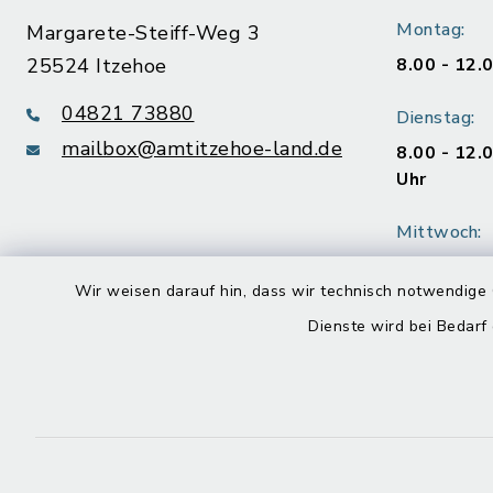
Montag:
Margarete-Steiff-Weg 3
25524 Itzehoe
8.00 - 12.
04821 73880
Dienstag:
mailbox@amtitzehoe-land.de
8.00 - 12.
Uhr
Mittwoch:
geschloss
Wir weisen darauf hin, dass wir technisch notwendige 
Donnerstag
Dienste wird bei Bedarf
8.00 - 12.
Uhr
Freitag:
8.00 - 12.