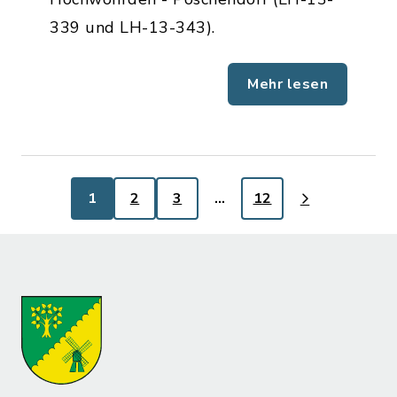
339 und LH-13-343).
Mehr lesen
1
2
3
…
12