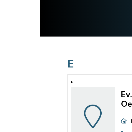
E
Ev
Oe