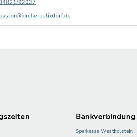
04821/92037
pastor@kirche-oelixdorf.de
gszeiten
Bankverbindung
Sparkasse Westholstein