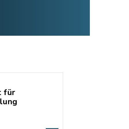
 für
dlung