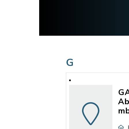
G
GA
Ab
mb